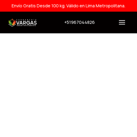
Envío Gratis Desde 100 kg. Válido en Lima Metropolitana.
+51967044826
Carbonería Vargas​
Somos una empresa con 27 años
de experiencia en la producción
de carbón vegetal sostenible,
reconocido por su alta calidad y
durabilidad. Brindamos precios
competitivos tanto al por mayor